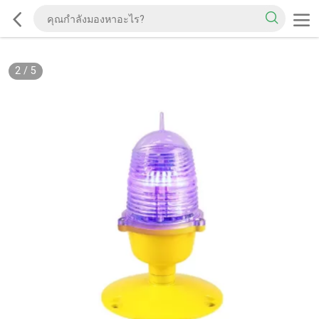
2
/
5