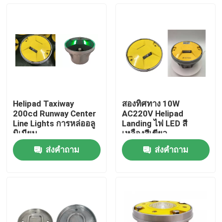
Helipad Taxiway
สองทิศทาง 10W
200cd Runway Center
AC220V Helipad
Line Lights การหล่ออลู
Landing ไฟ LED สี
มิเนียม
เหลืองสีเขียว
ส่งคำถาม
ส่งคำถาม
บ้าน
สินค้า
เกี่ยวกับเรา