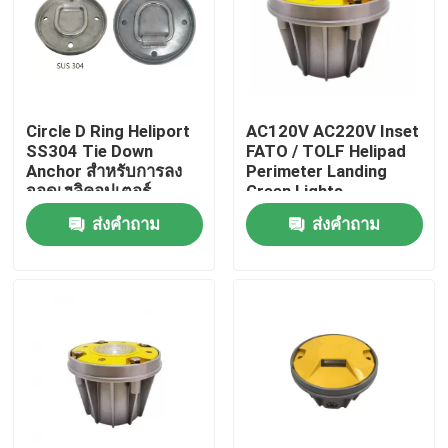
ทัวร์โรงงาน
ควบคุมคุณภาพ
Circle D Ring Heliport
AC120V AC220V Inset
SS304 Tie Down
FATO / TOLF Helipad
Anchor สำหรับการลง
Perimeter Landing
ติดต่อเรา
จอดเฮลิคอปเตอร์
Green Lights
ส่งคำถาม
ส่งคำถาม
ขอใบเสนอราคา
แสงสิ่งกีดขวางการบิน
ไฟอุดตันพลังงานแสงอาทิตย์
แสงสิ่งกีดขวางเครื่องบิน