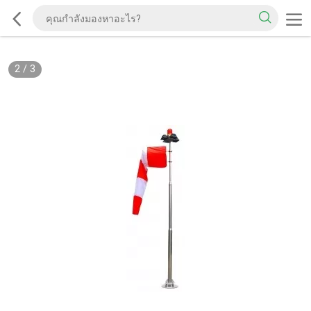
2
/
3