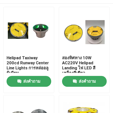
Helipad Taxiway
สองทิศทาง 10W
200cd Runway Center
AC220V Helipad
Line Lights การหล่ออลู
Landing ไฟ LED สี
มิเนียม
เหลืองสีเขียว
บ้าน
ส่งคำถาม
ส่งคำถาม
สินค้า
เกี่ยวกับเรา