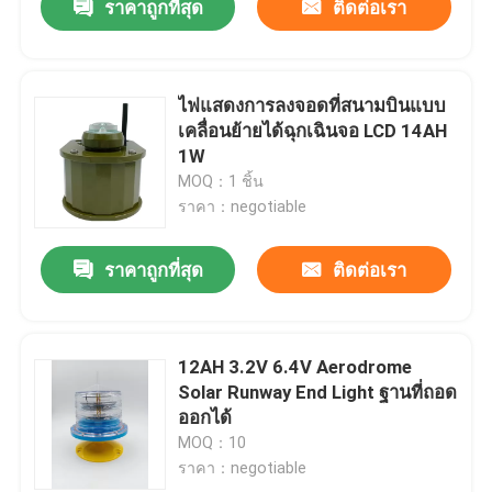
ราคาถูกที่สุด
ติดต่อเรา
ไฟแสดงการลงจอดที่สนามบินแบบ
เคลื่อนย้ายได้ฉุกเฉินจอ LCD 14AH
1W
MOQ：1 ชิ้น
ราคา：negotiable
ราคาถูกที่สุด
ติดต่อเรา
12AH 3.2V 6.4V Aerodrome
Solar Runway End Light ฐานที่ถอด
ออกได้
MOQ：10
ราคา：negotiable