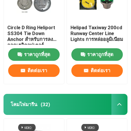
Circle D Ring Heliport
Helipad Taxiway 200cd
SS304 Tie Down
Runway Center Line
Anchor สำหรับการลง
Lights การหล่ออลูมิเนียม
จอดเฮลิคอปเตอร์
ราคาถูกที่สุด
ราคาถูกที่สุด
ติดต่อเรา
ติดต่อเรา
โคมไฟมารีน
(32)