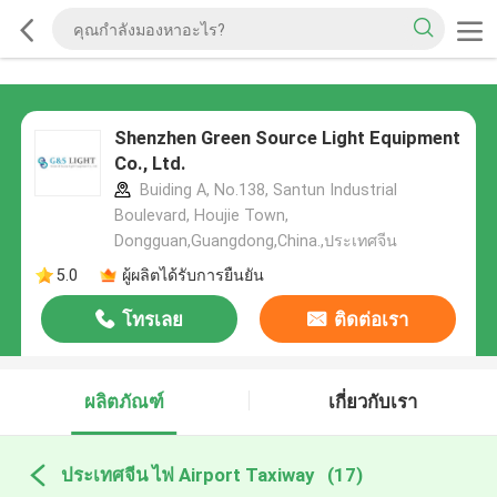
Shenzhen Green Source Light Equipment
Co., Ltd.
Buiding A, No.138, Santun Industrial
Boulevard, Houjie Town,
Dongguan,Guangdong,China.,ประเทศจีน
5.0
ผู้ผลิตได้รับการยืนยัน
โทรเลย
ติดต่อเรา
ผลิตภัณฑ์
เกี่ยวกับเรา
ประเทศจีน ไฟ Airport Taxiway
(17)