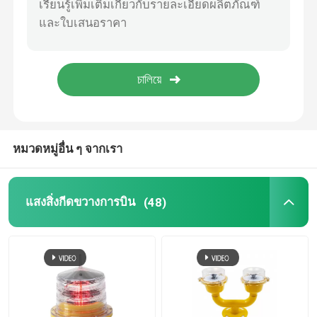
ไฟแผ่นเฮลิคอปเตอร์
ไฟนำทางพลังงานแสงอาทิตย์
หมวดหมู่อื่น ๆ จากเรา
แสงสิ่งกีดขวางการบิน
(48)