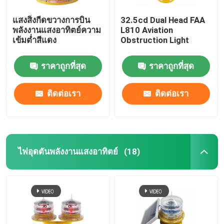
แสงสิ่งกีดขวางการบิน
32.5cd Dual Head FAA
พลังงานแสงอาทิตย์ความ
L810 Aviation
เข้มต่ำสีแดง
Obstruction Light
ราคาถูกที่สุด
ราคาถูกที่สุด
ติดต่อเรา
ติดต่อเรา
ไฟอุดตันพลังงานแสงอาทิตย์
(18)