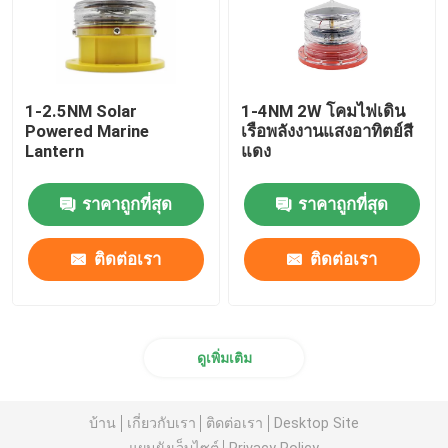
1-2.5NM Solar
1-4NM 2W โคมไฟเดิน
Powered Marine
เรือพลังงานแสงอาทิตย์สี
Lantern
แดง
ราคาถูกที่สุด
ราคาถูกที่สุด
ติดต่อเรา
ติดต่อเรา
ดูเพิ่มเติม
บ้าน
เกี่ยวกับเรา
ติดต่อเรา
Desktop Site
แผนผังเว็บไซต์
Privacy Policy