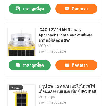
ราคาถูกที่สุด
ติดต่อเรา
ICAO 12V 14AH Runway
Approach Lights แผงเซลล์แสง
อาทิตย์ซิลิคอน 5W
MOQ：1
ราคา：negotiable
ราคาถูกที่สุด
ติดต่อเรา
T รูป 2W 12V 9AH แอโรโดรมไฟ
เตือนพลังงานแสงอาทิตย์ IEC IP68
MOQ：1pc
ราคา：negotiable