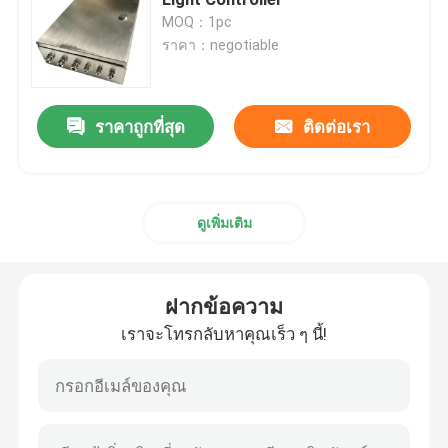
MOQ：1pc
ราคา：negotiable
ลานจอดเฮลิคอปเตอร์ลานจอดเฮลิคอปเตอร์
โคมไฟมารีน
ราคาถูกที่สุด
ติดต่อเรา
ไฟเคลื่อนไหวพลังงานแสงอาทิตย์
ดูเพิ่มเติม
ไฟเตือนการจราจรพลังงานแสงอาทิตย์
ฝากข้อความ
ไฟ Airport Taxiway
เราจะโทรกลับหาคุณเร็ว ๆ นี้!
ตัวควบคุมแสงสิ่งกีดขวาง
ไฟเตือนเครื่องบิน