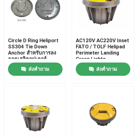
ทัวร์โรงงาน
ควบคุมคุณภาพ
Circle D Ring Heliport
AC120V AC220V Inset
SS304 Tie Down
FATO / TOLF Helipad
Anchor สำหรับการลง
Perimeter Landing
ติดต่อเรา
จอดเฮลิคอปเตอร์
Green Lights
ส่งคำถาม
ส่งคำถาม
ขอใบเสนอราคา
แสงสิ่งกีดขวางการบิน
ไฟอุดตันพลังงานแสงอาทิตย์
แสงสิ่งกีดขวางเครื่องบิน