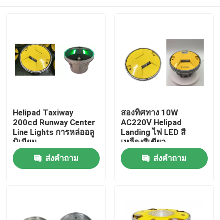
Helipad Taxiway
สองทิศทาง 10W
200cd Runway Center
AC220V Helipad
Line Lights การหล่ออลู
Landing ไฟ LED สี
มิเนียม
เหลืองสีเขียว
บ้าน
ส่งคำถาม
ส่งคำถาม
สินค้า
เกี่ยวกับเรา