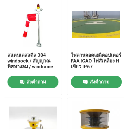
ทัวร์โรงงาน
ควบคุมคุณภาพ
ติดต่อเรา
สแตนเลสสตีล 304
ไฟลานจอดเฮลิคอปเตอร์
windsock / สัญญาณ
FAA ICAO ไฟสีเหลือง H
ทิศทางลม / windcone
เขียว IP67
ขอใบเสนอราคา
ส่งคำถาม
ส่งคำถาม
แสงสิ่งกีดขวางการบิน
ไฟอุดตันพลังงานแสงอาทิตย์
แสงสิ่งกีดขวางเครื่องบิน