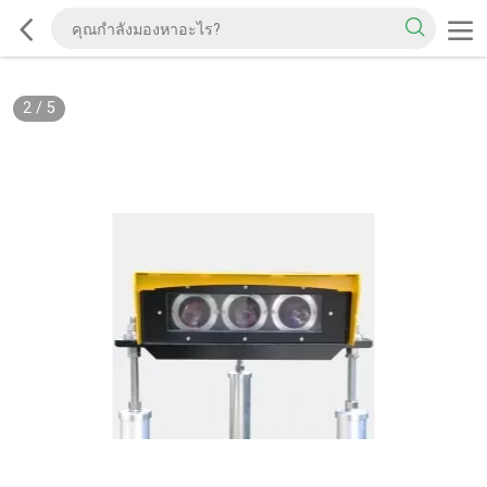
2
/
5