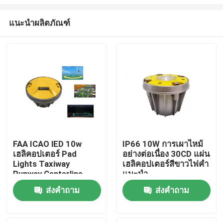
แนะนำผลิตภัณฑ์
FAA ICAO lED 10w
IP66 10W การเผาไหม้
เฮลิคอปเตอร์ Pad
อย่างต่อเนื่อง 30CD แผ่น
บ้าน
Lights Taxiway
เฮลิคอปเตอร์สีขาวไฟคำ
Runway Centerline
แนะนำ
Lights
สินค้า
ส่งคำถาม
ส่งคำถาม
เกี่ยวกับเรา