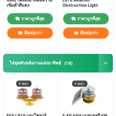
พลังงานแสงอาทิตย์ความ
L810 Aviation
เข้มต่ำสีแดง
Obstruction Light
ลานจอดเฮลิคอปเตอร์ลานจอดเฮลิคอปเตอร์
ราคาถูกที่สุด
ราคาถูกที่สุด
โคมไฟมารีน
ติดต่อเรา
ติดต่อเรา
ไฟเคลื่อนไหวพลังงานแสงอาทิตย์
ไฟเตือนการจราจรพลังงานแสงอาทิตย์
ไฟอุดตันพลังงานแสงอาทิตย์
(18)
ไฟ Airport Taxiway
ตัวควบคุมแสงสิ่งกีดขวาง
ไฟเตือนเครื่องบิน
FAA L810 แผงโซลาร์
6.4V 6AH แบตเตอรี่ 6W