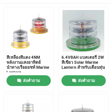
สีเหลืองสีแดง 4NM
6.4V8AH แบตเตอรี่ 2W
พลังงานแสงอาทิตย์
สีเขียว Solar Marine
นำทางเรือยอชท์ Marine
Lantern สำหรับเตือนทุ่น
Lantern
บ้าน
ส่งคำถาม
ส่งคำถาม
สินค้า
เกี่ยวกับเรา