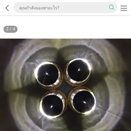
2
/
4