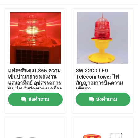
แฟลชสีแดง L865 ความ
3W 32CD LED
เข้มปานกลาง พลังงาน
Telecom tower ไฟ
แสงอาทิตย์ อุปสรรคการ
สัญญาณการบินความ
บิน ไฟ สิ่งกีดขวาง เครื่อง
เข้มต่ำ
บิน
บ้าน
ส่งคำถาม
ส่งคำถาม
สินค้า
เกี่ยวกับเรา