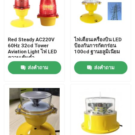
ทัวร์โรงงาน
ควบคุมคุณภาพ
Red Steady AC220V
ไฟเตือนเครื่องบิน LED
60Hz 32cd Tower
ป้องกันการกัดกร่อน
Aviation Light ไฟ LED
100cd ฐานอลูมิเนียม
ติดต่อเรา
ความเข้มต่ำ
ส่งคำถาม
ส่งคำถาม
ขอใบเสนอราคา
แสงสิ่งกีดขวางการบิน
ไฟอุดตันพลังงานแสงอาทิตย์
แสงสิ่งกีดขวางเครื่องบิน